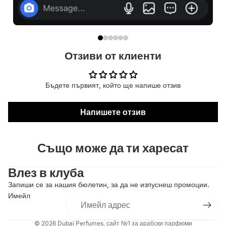
Отзиви от клиенти
Бъдете първият, който ще напише отзив
Напишете отзив
Също може да ти харесат
Правила за повелителност
Влез в клуба
Правила за извършване на доставка
Условия за използване на услугата
Запиши се за нашия бюлетин, за да не изпуснеш промоции.
Имейл
Правила за възстановяване на суми
Информация за контакт
© 2026
Dubai Perfumes
, сайт №1 за арабски парфюми