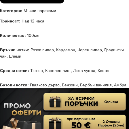
Категория:
Мъжки парфюми
Трайност:
Над 12 часа
Количество:
100мл
Връхни нотки:
Розов пипер, Кардамон, Черен пипер, Градински
чай, Елеми
Средни нотки:
Тютюн, Канелен лист, Люта чушка, Кестен
Базови нотки:
Гваяково дърво, Бензоин, Бърбън ванилия, Амбра