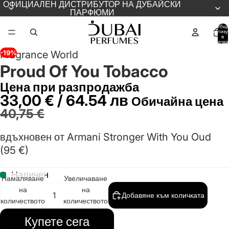
ОФИЦИАЛЕН ДИСТРИБУТОР НА ДУБАЙСКИ
ПАРФЮМИ
Общ
артику
в
количка
0
-19%
Fragrance World
Proud Of You Tobacco
Цена при разпродажба
33,00 € / 64.54 лв
Обичайна цена
40,75 €
вдъхновен от Armani Stronger With You Oud
(95 €)
Наличен
Намаляване
Увеличаване
на
на
Добавяне към количката
количеството
количеството
Купете сега